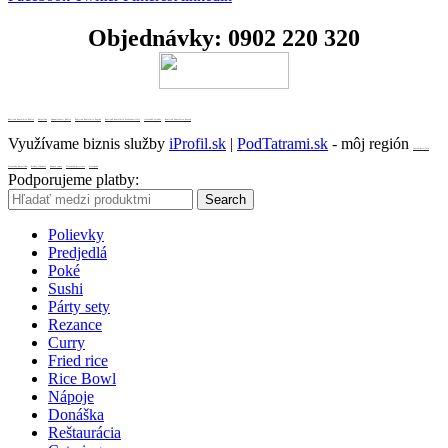
Objednávky:
0902 220 320
Realitná kancelária Košice
Borovička
Nehnuteľnosti Košice
Realitná kancelária Poprad
Realitná kancelária Prešov
destiláty
slovenské výrobky
Realitná kancelária Poprad
Využívame biznis služby
iProfil.sk
|
PodTatrami.sk
- môj región
Ovocné destiláty
Slovenská Borovička
Predaj alkoholu
Dzama rumy
Slovenské destiláty
Slovensko
Podporujeme platby:
Search
Polievky
Predjedlá
Poké
Sushi
Párty sety
Rezance
Curry
Fried rice
Rice Bowl
Nápoje
Donáška
Reštaurácia