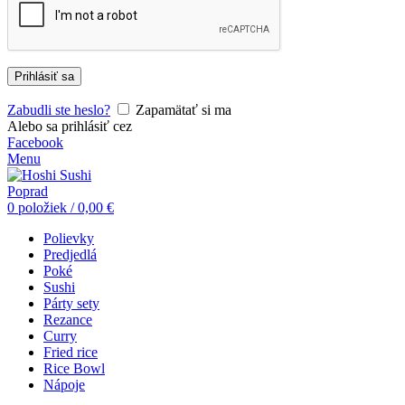
Prihlásiť sa
Zabudli ste heslo?
Zapamätať si ma
Alebo sa prihlásiť cez
Facebook
Menu
0
položiek
/
0,00
€
Polievky
Predjedlá
Poké
Sushi
Párty sety
Rezance
Curry
Fried rice
Rice Bowl
Nápoje