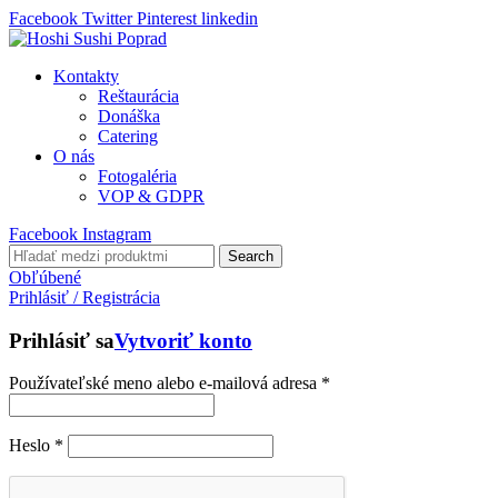
Facebook
Twitter
Pinterest
linkedin
Kontakty
Reštaurácia
Donáška
Catering
O nás
Fotogaléria
VOP & GDPR
Facebook
Instagram
Search
Obľúbené
Prihlásiť / Registrácia
Prihlásiť sa
Vytvoriť konto
Používateľské meno alebo e-mailová adresa
*
Heslo
*