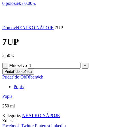
0
položiek
/
0,00
€
Kliknite pre zväčšenie
Domov
NEALKO NÁPOJE
7UP
7UP
2,50
€
Množstvo
Pridať do košíka
Pridať do Obľúbených
Popis
Popis
250 ml
Kategórie:
NEALKO NÁPOJE
Zdieľať
Facebook
Twitter
Pinterest
linkedin