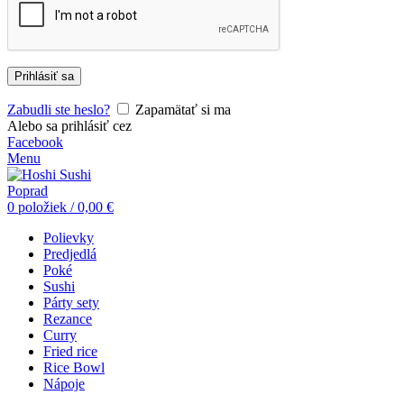
Prihlásiť sa
Zabudli ste heslo?
Zapamätať si ma
Alebo sa prihlásiť cez
Facebook
Menu
0
položiek
/
0,00
€
Polievky
Predjedlá
Poké
Sushi
Párty sety
Rezance
Curry
Fried rice
Rice Bowl
Nápoje