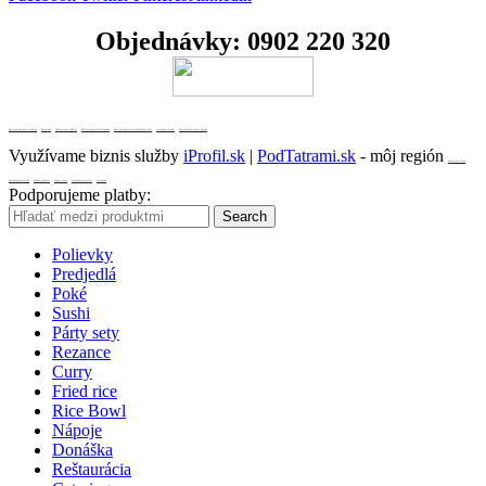
Objednávky:
0902 220 320
Realitná kancelária Košice
Borovička
Nehnuteľnosti Košice
Realitná kancelária Poprad
Realitná kancelária Prešov
destiláty
slovenské výrobky
Realitná kancelária Poprad
Využívame biznis služby
iProfil.sk
|
PodTatrami.sk
- môj región
Ovocné destiláty
Slovenská Borovička
Predaj alkoholu
Dzama rumy
Slovenské destiláty
Slovensko
Podporujeme platby:
Search
Polievky
Predjedlá
Poké
Sushi
Párty sety
Rezance
Curry
Fried rice
Rice Bowl
Nápoje
Donáška
Reštaurácia