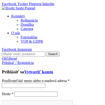
Facebook
Twitter
Pinterest
linkedin
Kontakty
Reštaurácia
Donáška
Catering
O nás
Fotogaléria
VOP & GDPR
Facebook
Instagram
Search
Obľúbené
Prihlásiť / Registrácia
Prihlásiť sa
Vytvoriť konto
Používateľské meno alebo e-mailová adresa
*
Heslo
*