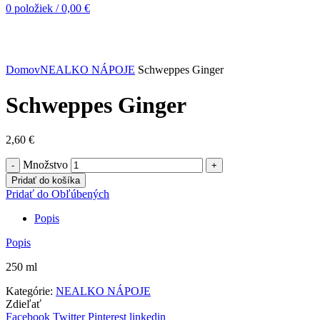
0
položiek
/
0,00
€
Kliknite pre zväčšenie
Domov
NEALKO NÁPOJE
Schweppes Ginger
Schweppes Ginger
2,60
€
Množstvo
Pridať do košíka
Pridať do Obľúbených
Popis
Popis
250 ml
Kategórie:
NEALKO NÁPOJE
Zdieľať
Facebook
Twitter
Pinterest
linkedin