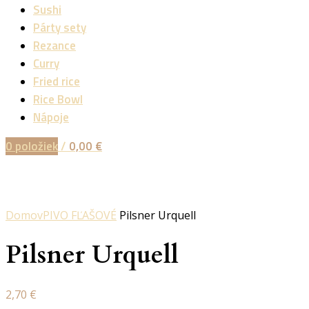
Sushi
Párty sety
Rezance
Curry
Fried rice
Rice Bowl
Nápoje
0
položiek
/
0,00
€
Kliknite pre zväčšenie
Domov
PIVO FĽAŠOVÉ
Pilsner Urquell
Pilsner Urquell
2,70
€