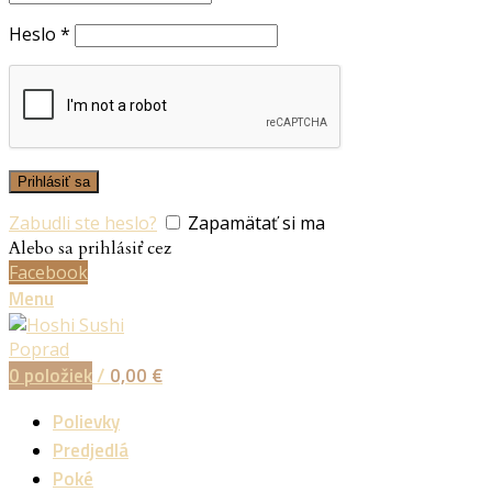
Heslo
*
Prihlásiť sa
Zabudli ste heslo?
Zapamätať si ma
Alebo sa prihlásiť cez
Facebook
Menu
0
položiek
/
0,00
€
Polievky
Predjedlá
Poké