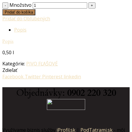
Množstvo
Pridať do košíka
Pridať do Obľúbených
Popis
Popis
0,50 l
Kategórie:
PIVO FĽAŠOVÉ
Zdieľať
Facebook
Twitter
Pinterest
linkedin
Objednávky:
0902 220 320
Realitná kancelária Košice
Borovička
Nehnuteľnosti Košice
Realitná kancelária Poprad
Realitná kancelária Prešov
destiláty
slovenské výrobky
Realitná kancelária Poprad
Využívame biznis služby
iProfil.sk
|
PodTatrami.sk
- môj