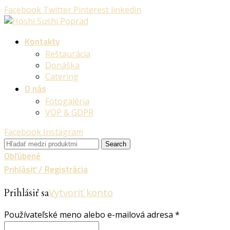
Facebook
Twitter
Pinterest
linkedin
Kontakty
Reštaurácia
Donáška
Catering
O nás
Fotogaléria
VOP & GDPR
Facebook
Instagram
Search
Obľúbené
Prihlásiť / Registrácia
Vytvoriť konto
Prihlásiť sa
Používateľské meno alebo e-mailová adresa
*