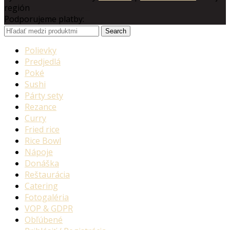
región
Ovocné destiláty
Slovenská Borovička
Predaj alkoholu
Dzama rumy
Slovenské destiláty
Slovensko
Podporujeme platby:
Search
Polievky
Predjedlá
Poké
Sushi
Párty sety
Rezance
Curry
Fried rice
Rice Bowl
Nápoje
Donáška
Reštaurácia
Catering
Fotogaléria
VOP & GDPR
Obľúbené