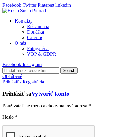
Facebook
Twitter
Pinterest
linkedin
Kontakty
Reštaurácia
Donáška
Catering
O nás
Fotogaléria
VOP & GDPR
Facebook
Instagram
Search
Obľúbené
Prihlásiť / Registrácia
Prihlásiť sa
Vytvoriť konto
Používateľské meno alebo e-mailová adresa
*
Heslo
*