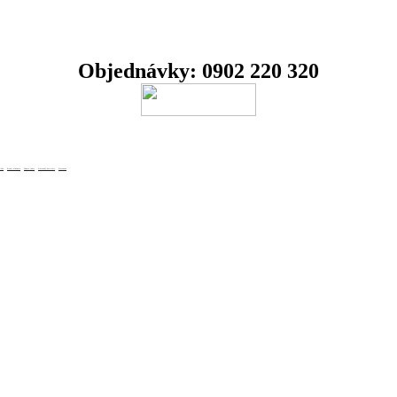
Objednávky:
0902 220 320
ička
Predaj alkoholu
Dzama rumy
Slovenské destiláty
Slovensko