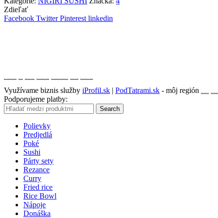
Kategórie:
NIGIRI SUSHI
Značka:
4
Zdieľať
Facebook
Twitter
Pinterest
linkedin
Realitná kancelária Košice
Borovička
Nehnuteľnosti Košice
Realitná kancelária Poprad
Realitná kancelária Prešov
destiláty
slovenské výrobky
Realitná kancelária Poprad
Využívame biznis služby
iProfil.sk
|
PodTatrami.sk
- môj región
Ovocné destiláty
Slovenská Borov
Podporujeme platby:
Search
Polievky
Predjedlá
Poké
Sushi
Párty sety
Rezance
Curry
Fried rice
Rice Bowl
Nápoje
Donáška