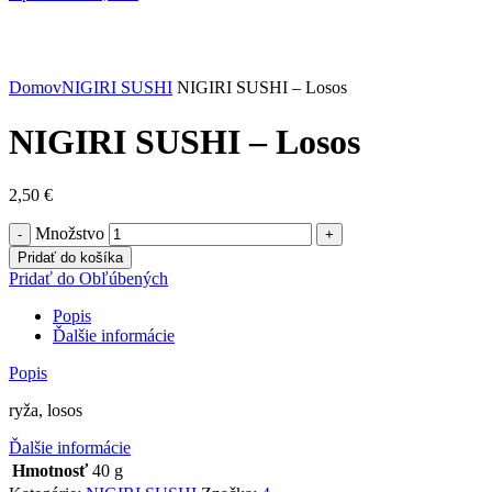
Kliknite pre zväčšenie
Domov
NIGIRI SUSHI
NIGIRI SUSHI – Losos
NIGIRI SUSHI – Losos
2,50
€
Množstvo
Pridať do košíka
Pridať do Obľúbených
Popis
Ďalšie informácie
Popis
ryža, losos
Ďalšie informácie
Hmotnosť
40 g