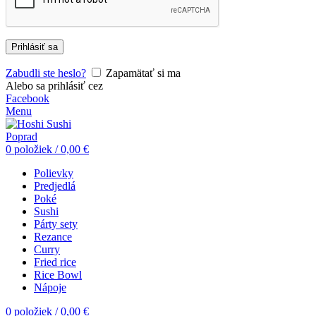
Prihlásiť sa
Zabudli ste heslo?
Zapamätať si ma
Alebo sa prihlásiť cez
Facebook
Menu
0
položiek
/
0,00
€
Polievky
Predjedlá
Poké
Sushi
Párty sety
Rezance
Curry
Fried rice
Rice Bowl
Nápoje
0
položiek
/
0,00
€